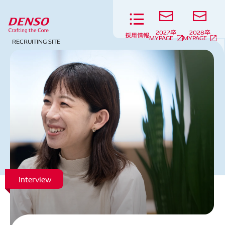
2027卒
2028卒
採用情報
MYPAGE
MYPAGE
RECRUITING
SITE
Interview